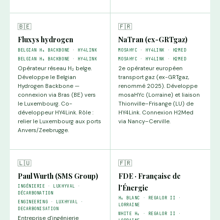
🇧🇪
🇫🇷
Fluxys hydrogen
NaTran (ex-GRTgaz)
BELGIAN H₂ BACKBONE · HY4LINK
MOSAHYC · HY4LINK · H2MED
BELGIAN H₂ BACKBONE · HY4LINK
MOSAHYC · HY4LINK · H2MED
Opérateur réseau H₂ belge.
2e opérateur européen
Développe le Belgian
transport gaz (ex-GRTgaz,
Hydrogen Backbone —
renommé 2025). Développe
connexion via Bras (BE) vers
mosaHYc (Lorraine) et liaison
le Luxembourg. Co-
Thionville–Frisange (LU) de
développeur HY4Link. Rôle :
HY4Link. Connexion H2Med
relier le Luxembourg aux ports
via Nancy–Cerville.
Anvers/Zeebrugge.
🇱🇺
🇫🇷
Paul Wurth (SMS Group)
FDE · Française de
l'Énergie
INGÉNIERIE · LUXHYVAL ·
DÉCARBONATION
H₂ BLANC · REGALOR II ·
ENGINEERING · LUXHYVAL ·
LORRAINE
DECARBONISATION
WHITE H₂ · REGALOR II ·
Entreprise d'ingénierie