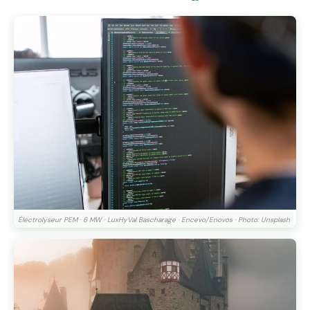
Électrolyseur PEM · 6 MW · LuxHyVal Bascharage · Encevo/Enovos · Photo: Unsplash