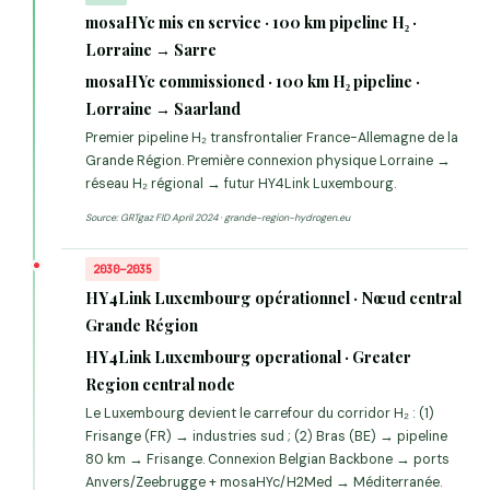
mosaHYc mis en service · 100 km pipeline H₂ ·
Lorraine → Sarre
mosaHYc commissioned · 100 km H₂ pipeline ·
Lorraine → Saarland
Premier pipeline H₂ transfrontalier France-Allemagne de la
Grande Région. Première connexion physique Lorraine →
réseau H₂ régional → futur HY4Link Luxembourg.
Source: GRTgaz FID April 2024 · grande-region-hydrogen.eu
2030–2035
HY4Link Luxembourg opérationnel · Nœud central
Grande Région
HY4Link Luxembourg operational · Greater
Region central node
Le Luxembourg devient le carrefour du corridor H₂ : (1)
Frisange (FR) → industries sud ; (2) Bras (BE) → pipeline
80 km → Frisange. Connexion Belgian Backbone → ports
Anvers/Zeebrugge + mosaHYc/H2Med → Méditerranée.