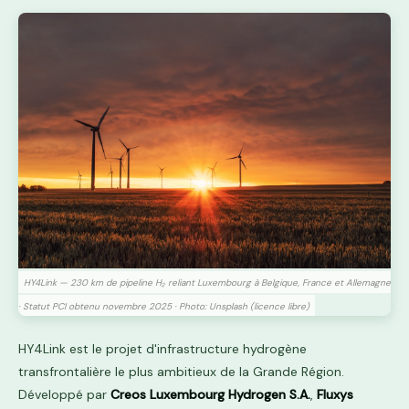
HY4Link — 230 km de pipeline H₂ reliant Luxembourg à Belgique, France et Allemagne
· Statut PCI obtenu novembre 2025 · Photo: Unsplash (licence libre)
HY4Link est le projet d'infrastructure hydrogène
transfrontalière le plus ambitieux de la Grande Région.
Développé par
Creos Luxembourg Hydrogen S.A.
,
Fluxys