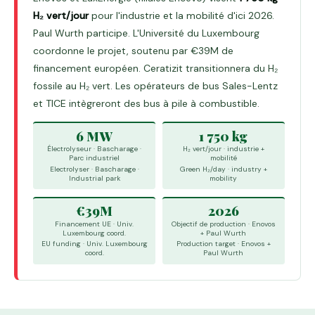
H₂ vert/jour
pour l'industrie et la mobilité d'ici 2026.
Paul Wurth participe. L'Université du Luxembourg
coordonne le projet, soutenu par €39M de
financement européen. Ceratizit transitionnera du H₂
fossile au H₂ vert. Les opérateurs de bus Sales-Lentz
et TICE intègreront des bus à pile à combustible.
6 MW
1 750 kg
Électrolyseur · Bascharage ·
H₂ vert/jour · industrie +
Parc industriel
mobilité
Electrolyser · Bascharage ·
Green H₂/day · industry +
Industrial park
mobility
€39M
2026
Financement UE · Univ.
Objectif de production · Enovos
Luxembourg coord.
+ Paul Wurth
EU funding · Univ. Luxembourg
Production target · Enovos +
coord.
Paul Wurth