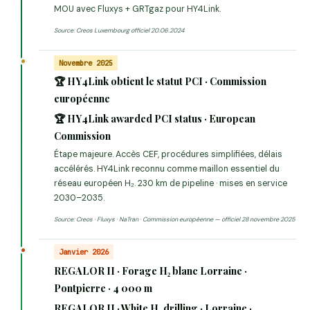
MOU avec Fluxys + GRTgaz pour HY4Link.
Source: Creos Luxembourg officiel 20.06.2024
Novembre 2025
🏆 HY4Link obtient le statut PCI · Commission
européenne
🏆 HY4Link awarded PCI status · European
Commission
Étape majeure. Accès CEF, procédures simplifiées, délais
accélérés. HY4Link reconnu comme maillon essentiel du
réseau européen H₂. 230 km de pipeline · mises en service
2030–2035.
Source: Creos · Fluxys · NaTran · Commission européenne — officiel 28 novembre 2025
Janvier 2026
REGALOR II · Forage H₂ blanc Lorraine ·
Pontpierre · 4 000 m
REGALOR II · White H₂ drilling · Lorraine ·