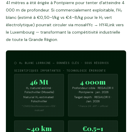
41 mètres a été érigée à Pontpierre pour tenter d'atteindre 4
000 m de profondeur. Si commercialement exploitable, l'H₂
blanc (estimé à €0,50–1/kg vs €4–8/kg pour le H₂ vert
électrolytique) pourrait circuler via mosaHYc → HY4Link vers
le Luxembourg — transformant la compétitivité industrielle
de toute la Grande Région.
⚪ H₂ BLANC LORRAINE — DONNÉES CLÉS · SOUS RÉSERVES
SCIENTIFIQUES IMPORTANTES · TECHNOLOGIE ÉMERGENTE
46 Mt
4 000m
H₂ naturel estimé ·
Profondeur cible · REGALOR II
Folschviller (Moselle)
· Pontpierre · jan. 2026
Natural H₂ estimated ·
Target depth · REGALOR II ·
Folschviller
Jan. 2026
* CNRS/GeoRessources + FDE ·
* France 24 · AFP — officiel
indicatif
~40 km
€0,5–1