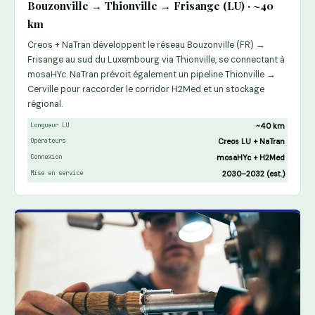
Bouzonville → Thionville → Frisange (LU) · ~40
km
Creos + NaTran développent le réseau Bouzonville (FR) →
Frisange au sud du Luxembourg via Thionville, se connectant à
mosaHYc. NaTran prévoit également un pipeline Thionville →
Cerville pour raccorder le corridor H2Med et un stockage
régional.
Longueur LU
~40 km
Opérateurs
Creos LU + NaTran
Connexion
mosaHYc + H2Med
Mise en service
2030–2032 (est.)