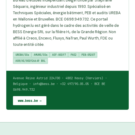
Bureau d'études indépendant belge fondé par Stéphane
Séquaris, ingénieur industriel depuis 1993. Spécialisé en
Techniques Spéciales, énergie bâtiment, PEB et audits UREBA
en Wallonie et Bruxelles. BCE 0698.949.732. Ce portail
hydrogen.lu est géré dans le cadre des activités de veille de
BESS Energie SRL sur la filière H₂ de la Grande Région. Non
affilié à Creos, Encevo, Fluxys, NaTran, Paul Wurth, FDE ou
toute entité citée.
UREBA/SSs
AMURE/SSs
AEF-00197
PAE2
PEB-05207
AGR/AE/001926649 BXL
Avenue Reine Astrid 224/00 · 4802 Heusy (Verviers) ·
Belgique · info@bess.be · +32 497/90.05.05 · BCE BE
0698.949.732
www.bess.be →