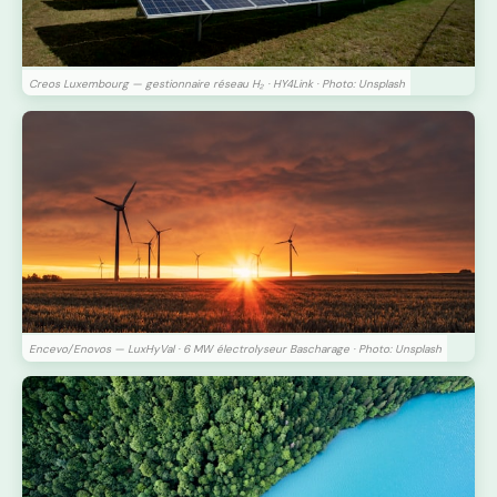
Creos Luxembourg — gestionnaire réseau H₂ · HY4Link · Photo: Unsplash
Encevo/Enovos — LuxHyVal · 6 MW électrolyseur Bascharage · Photo: Unsplash