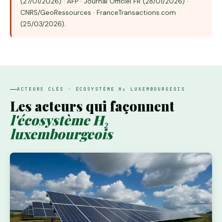
(27/01/2026) · AFP · Journal Officiel FR (28/01/2026) ·
CNRS/GeoRessources · FranceTransactions.com
(25/03/2026).
ACTEURS CLÉS · ÉCOSYSTÈME H₂ LUXEMBOURGEOIS
Les acteurs qui façonnent
l'écosystème H₂
luxembourgeois