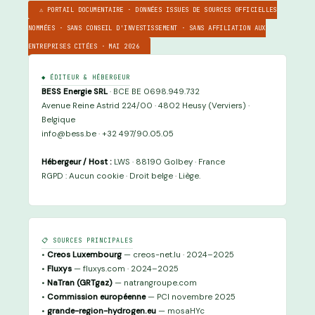
⚠ PORTAIL DOCUMENTAIRE · DONNÉES ISSUES DE SOURCES OFFICIELLES
NOMMÉES · SANS CONSEIL D'INVESTISSEMENT · SANS AFFILIATION AUX
ENTREPRISES CITÉES · MAI 2026
◆ ÉDITEUR & HÉBERGEUR
BESS Energie SRL
· BCE BE 0698.949.732
Avenue Reine Astrid 224/00 · 4802 Heusy (Verviers) ·
Belgique
info@bess.be · +32 497/90.05.05
Hébergeur / Host :
LWS · 88190 Golbey · France
RGPD : Aucun cookie · Droit belge · Liège.
📋 SOURCES PRINCIPALES
•
Creos Luxembourg
— creos-net.lu · 2024–2025
•
Fluxys
— fluxys.com · 2024–2025
•
NaTran (GRTgaz)
— natrangroupe.com
•
Commission européenne
— PCI novembre 2025
•
grande-region-hydrogen.eu
— mosaHYc