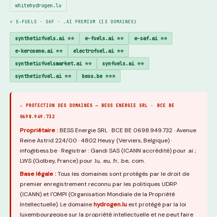
whitehydrogen.lu
⭐ E-FUELS · SAF · .AI PREMIUM (13 DOMAINES)
syntheticfuels.ai ⭐⭐
e-fuels.ai ⭐⭐
e-saf.ai ⭐⭐
e-kerosene.ai ⭐⭐
electrofuel.ai ⭐⭐
syntheticfuelsmarket.ai ⭐⭐
synfuels.ai ⭐⭐
syntheticfuel.ai ⭐⭐
bess.be ⭐⭐⭐
⚠ PROTECTION DES DOMAINES — BESS ENERGIE SRL · BCE BE
0698.949.732
Propriétaire :
BESS Energie SRL · BCE BE 0698.949.732 · Avenue
Reine Astrid 224/00 · 4802 Heusy (Verviers, Belgique) ·
info@bess.be · Registrar : Gandi SAS (ICANN accrédité) pour .ai ;
LWS (Golbey, France) pour .lu, .eu, .fr, .be, .com.
Base légale :
Tous les domaines sont protégés par le droit de
premier enregistrement reconnu par les politiques UDRP
(ICANN) et l'OMPI (Organisation Mondiale de la Propriété
Intellectuelle). Le domaine
hydrogen.lu
est protégé par la loi
luxembourgeoise sur la propriété intellectuelle et ne peut faire