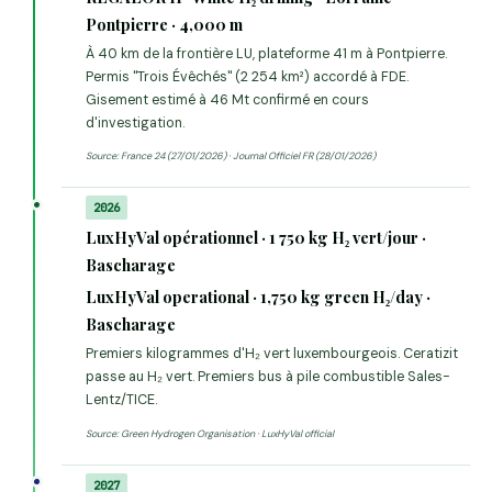
Pontpierre · 4,000 m
À 40 km de la frontière LU, plateforme 41 m à Pontpierre.
Permis "Trois Évêchés" (2 254 km²) accordé à FDE.
Gisement estimé à 46 Mt confirmé en cours
d'investigation.
Source: France 24 (27/01/2026) · Journal Officiel FR (28/01/2026)
2026
LuxHyVal opérationnel · 1 750 kg H₂ vert/jour ·
Bascharage
LuxHyVal operational · 1,750 kg green H₂/day ·
Bascharage
Premiers kilogrammes d'H₂ vert luxembourgeois. Ceratizit
passe au H₂ vert. Premiers bus à pile combustible Sales-
Lentz/TICE.
Source: Green Hydrogen Organisation · LuxHyVal official
2027