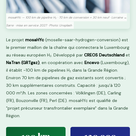
mosaHYc — 100 km de pipeline H₂ · 70 km de conversion + 30 km neuf · Lorraine ↔
Sarre · mise en service 2027 · Photo: Unsplash
Le projet
mosaHYc
(moselle-saar-hydrogen-conversion) est
le premier maillon de la chaîne qui connectera le Luxembourg
au réseau européen H₂. Développé par
CREOS Deutschland
et
NaTran (GRTgaz)
, en coopération avec
Encevo
(Luxembourg),
il établit ~100 km de pipelines H₂ dans la Grande Région.
Environ 70 km de pipelines de gaz existants sont convertis ;
30 km supplémentaires construits. Capacité : jusqu'à 120
000 m³/h. Les zones concernées : Völklingen (DE), Carling
(FR), Bouzonville (FR), Perl (DE). mosaHYc est qualifié de
"projet précurseur transfrontalier exemplaire" dans la Grande
Région.