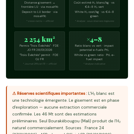
Distance gisement →
Coût estimé H₂ blanc/kg · vs
frontière LU · via mosaHYc
€4–8 H₂ vert
Deposit to LU border · via
White H₂ cost/kg · vs €4–8
mosaHYc
green
* creos-net.lu — officiel
* Analyse · sous réserves majeures
2 254 km²
×4–8
Permis "Trois Évêchés" · FDE ·
Ratio blanc vs vert · impact
JO FR 28/01/2026
potentiel e-fuels PtL
"Trois Évêchés" permit · FDE ·
White vs green ratio · PtL e-
OJ FR
fuel impact
* Journal Officiel FR — officiel
* Analyse indicative
⚠ Réserves scientifiques importantes :
L'H₂ blanc est
une technologie émergente. Le gisement est en phase
d'exploration — aucune extraction commerciale
confirmée. Les 46 Mt sont des estimations
préliminaires. Seul Bourakébougou (Mali) produit de l'H₂
naturel commercialement. Sources : France 24