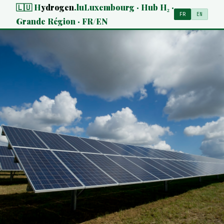
🇱🇺 H
ydrogen
.lu
Luxembourg · Hub H₂ ·
FR
EN
Grande Région · FR/EN