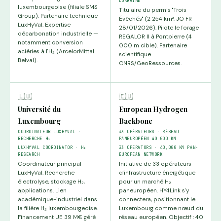
LORRAINE
luxembourgeoise (filiale SMS
Titulaire du permis "Trois
Group). Partenaire technique
Évêchés" (2 254 km², JO FR
LuxHyVal. Expertise
28/01/2026). Pilote le forage
décarbonation industrielle —
REGALOR II à Pontpierre (4
notamment conversion
000 m cible). Partenaire
aciéries à l'H₂ (ArcelorMittal
scientifique
Belval).
CNRS/GeoRessources.
🇱🇺
🇪🇺
Université du
European Hydrogen
Luxembourg
Backbone
COORDINATEUR LUXHYVAL ·
33 OPÉRATEURS · RÉSEAU
RECHERCHE H₂
PANEUROPÉEN 40 000 KM
LUXHYVAL COORDINATOR · H₂
33 OPERATORS · 40,000 KM PAN-
RESEARCH
EUROPEAN NETWORK
Coordinateur principal
Initiative de 33 opérateurs
LuxHyVal. Recherche
d'infrastructure énergétique
électrolyse, stockage H₂,
pour un marché H₂
applications. Lien
paneuropéen. HY4Link s'y
académique-industriel dans
connectera, positionnant le
la filière H₂ luxembourgeoise.
Luxembourg comme nœud du
Financement UE 39 M€ géré
réseau européen. Objectif : 40