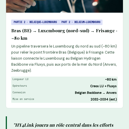
PARTIE 2 · BELGIQUE–LUXEMBOURG
PART 2 · BELGIUM–LUXEMBOURG
Bras (BE) → Luxembourg (nord-sud) → Frisange ·
~80 km
Un pipeline traversera le Luxembourg du nord au sud (~80 km)
pour relier le point frontière Bras (Belgique) à Frisange. Cette
liaison connecte le Luxembourg au Belgian Hydrogen
Backbone via Fluxys, puis aux ports de la mer du Nord (Anvers,
Zeebrugge).
Longueur LU
~80 km
Opérateurs
Creos LU + Fluxys
Connexion
Belgian Backbone → Anvers
Mise en service
2032–2034 (est.)
"HY4Link jouera un rôle central dans les efforts