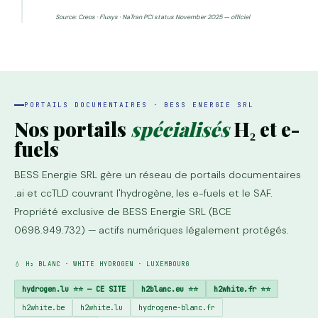
Source: Creos · Fluxys · NaTran PCI status November 2025 — officiel
PORTAILS DOCUMENTAIRES · BESS ENERGIE SRL
Nos portails
spécialisés
H₂ et e-
fuels
BESS Energie SRL gère un réseau de portails documentaires
.ai et ccTLD couvrant l'hydrogène, les e-fuels et le SAF.
Propriété exclusive de BESS Energie SRL (BCE
0698.949.732) — actifs numériques légalement protégés.
💧 H₂ BLANC · WHITE HYDROGEN · LUXEMBOURG
hydrogen.lu ⭐⭐ — CE SITE
h2blanc.eu ⭐⭐
h2white.fr ⭐⭐
h2white.be
h2white.lu
hydrogene-blanc.fr