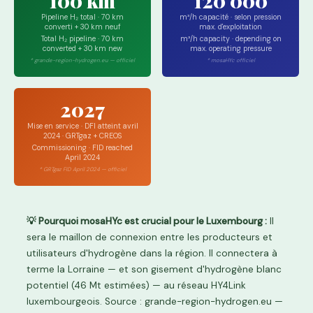
100 km
120 000
Pipeline H₂ total · 70 km
m³/h capacité · selon pression
converti + 30 km neuf
max. d'exploitation
Total H₂ pipeline · 70 km
m³/h capacity · depending on
converted + 30 km new
max. operating pressure
* grande-region-hydrogen.eu — officiel
* mosaHYc officiel
2027
Mise en service · DFI atteint avril
2024 · GRTgaz + CREOS
Commissioning · FID reached
April 2024
* GRTgaz FID April 2024 — officiel
💡 Pourquoi mosaHYc est crucial pour le Luxembourg :
Il
sera le maillon de connexion entre les producteurs et
utilisateurs d'hydrogène dans la région. Il connectera à
terme la Lorraine — et son gisement d'hydrogène blanc
potentiel (46 Mt estimées) — au réseau HY4Link
luxembourgeois. Source : grande-region-hydrogen.eu —