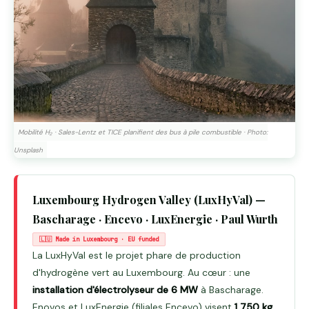
Mobilité H₂ · Sales-Lentz et TICE planifient des bus à pile combustible · Photo:
Unsplash
Luxembourg Hydrogen Valley (LuxHyVal) —
Bascharage · Encevo · LuxEnergie · Paul Wurth
🇱🇺 Made in Luxembourg · EU funded
La LuxHyVal est le projet phare de production
d'hydrogène vert au Luxembourg. Au cœur : une
installation d'électrolyseur de 6 MW
à Bascharage.
Enovos et LuxEnergie (filiales Encevo) visent
1 750 kg