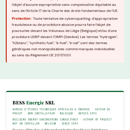
l'objet d'aucune expropriation sans compensation équitable au
sens de l'Article 17 de la Charte des droits fondamentaux de l'UE.
Protection :
Toute tentative de cybersquatting, d'appropriation
frauduleuse ou de procédure abusive pourra faire l'objet de
poursuites devant les tribunaux de Liège (Belgique) et/ou d'une
procédure UDRP devant l'OMPI (Genève). Les termes "hydrogen",
"h2blanc", "synthetic fuel", "e-fuel", "e-saf" sont des termes
génériques non monopolisables comme marques individuelles
au sens du Règlement UE 2017/1001.
BESS
Energie
SRL
BUREAU D'ÉTUDES TECHNIQUES SPÉCIALES & ÉNERGIE · AUTEUR DE
PROJET · NON INSTALLATEUR · BELGIQUE · DEPUIS 1993
BUILDING ENERGY ENGINEERING CONSULTANCY · AUTHOR OF PROJECT ·
NOT AN INSTALLER · BELGIUM · SINCE 1993