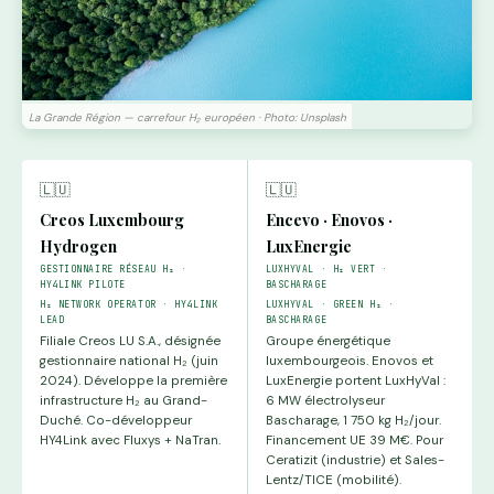
La Grande Région — carrefour H₂ européen · Photo: Unsplash
🇱🇺
🇱🇺
Creos Luxembourg
Encevo · Enovos ·
Hydrogen
LuxEnergie
GESTIONNAIRE RÉSEAU H₂ ·
LUXHYVAL · H₂ VERT ·
HY4LINK PILOTE
BASCHARAGE
H₂ NETWORK OPERATOR · HY4LINK
LUXHYVAL · GREEN H₂ ·
LEAD
BASCHARAGE
Filiale Creos LU S.A., désignée
Groupe énergétique
gestionnaire national H₂ (juin
luxembourgeois. Enovos et
2024). Développe la première
LuxEnergie portent LuxHyVal :
infrastructure H₂ au Grand-
6 MW électrolyseur
Duché. Co-développeur
Bascharage, 1 750 kg H₂/jour.
HY4Link avec Fluxys + NaTran.
Financement UE 39 M€. Pour
Ceratizit (industrie) et Sales-
Lentz/TICE (mobilité).